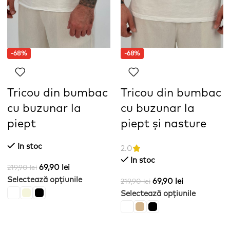
-68%
-68%
Tricou din bumbac
Tricou din bumbac
cu buzunar la
cu buzunar la
piept
piept și nasture
In stoc
2.0
In stoc
69,90
lei
219,90
lei
Selectează opțiunile
69,90
lei
219,90
lei
Selectează opțiunile