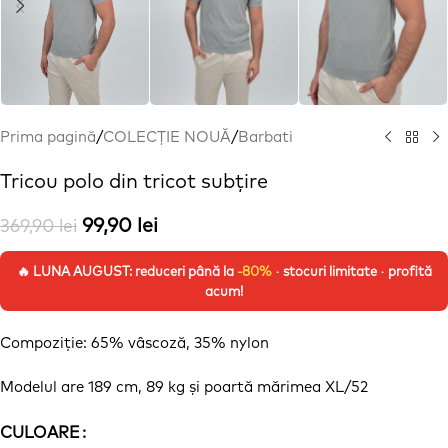
Prima pagină
/
COLECȚIE NOUĂ
/
Barbati
Tricou polo din tricot subțire
99,90
lei
369,90
lei
🔥 LUNA AUGUST: reduceri până la
-80%
· stocuri limitate · profită
acum!
Compoziție
: 65%
vâscoză
, 35% nylon
Modelul are 189 cm, 89 kg
și
poartă
mărimea
XL/52
CULOARE