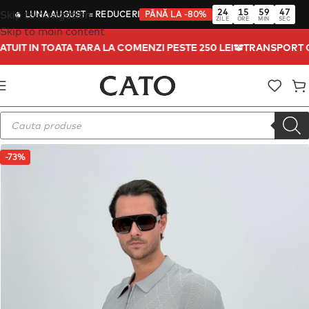
24
15
59
47
Skip to navigation
🔥
LUNA AUGUST
= REDUCERI
PÂNĂ LA -80%
ZILE
ORE
MIN
SEC
Skip to main content
ATUIT IN TOATA TARA LA COMENZI PESTE 250 LEI
TRANSPORT 
-73%