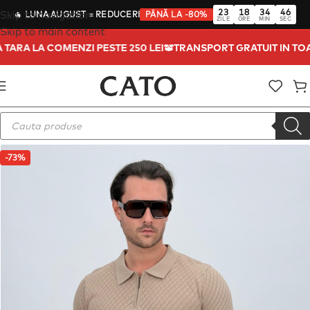
23
18
34
45
Skip to navigation
🔥
LUNA AUGUST
= REDUCERI
PÂNĂ LA -80%
ZILE
ORE
MIN
SEC
Skip to main content
TA TARA LA COMENZI PESTE 250 LEI
TRANSPORT GRATUIT IN T
-73%