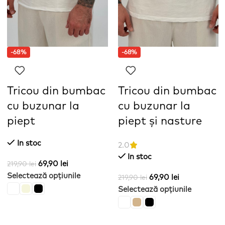
-68%
-68%
Tricou din bumbac
Tricou din bumbac
cu buzunar la
cu buzunar la
piept
piept și nasture
In stoc
2.0
In stoc
69,90
lei
219,90
lei
Selectează opțiunile
69,90
lei
219,90
lei
Selectează opțiunile