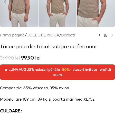
Prima pagină
/
COLECȚIE NOUĂ
/
Barbati
Tricou polo din tricot subțire cu fermoar
99,90
lei
369,90
lei
🔥 LUNA AUGUST: reduceri până la
-80%
· stocuri limitate · profită
acum!
Compoziție
: 65%
vâscoză
, 35% nylon
Modelul are 189 cm, 89 kg
și
poartă
mărimea
XL/52
CULOARE