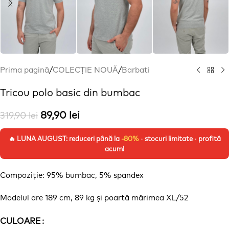
Prima pagină
/
COLECȚIE NOUĂ
/
Barbati
Tricou polo basic din bumbac
89,90
lei
319,90
lei
🔥 LUNA AUGUST: reduceri până la
-80%
· stocuri limitate · profită
acum!
Compoziție
: 95% bumbac, 5% spandex
Modelul are 189 cm, 89 kg
și
poartă
mărimea
XL/52
Alternative:
CULOARE