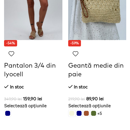
-54%
-59%
Pantalon 3/4 din
Geantă medie din
lyocell
paie
In stoc
In stoc
159,90
lei
89,90
lei
349,90
lei
219,90
lei
Selectează opțiunile
Selectează opțiunile
+5