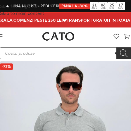
21
06
25
17
Skip to navigation
🔥
LUNA AUGUST
= REDUCERI
PÂNĂ LA -80%
ZILE
ORE
MIN
SEC
Skip to main content
TARA LA COMENZI PESTE 250 LEI
TRANSPORT GRATUIT IN TOAT
-72%