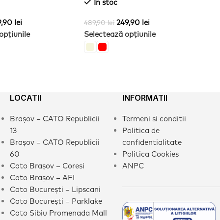
In stoc
41
Se
9,90
lei
249,90
lei
489,90
lei
opțiunile
Selectează opțiunile
LOCATII
INFORMATII
Brașov – CATO Republicii
Termeni si conditii
13
Politica de
Brașov – CATO Republicii
confidentialitate
60
Politica Cookies
Cato Brașov – Coresi
ANPC
Cato Brașov – AFI
Cato București – Lipscani
Cato București – Parklake
Cato Sibiu Promenada Mall