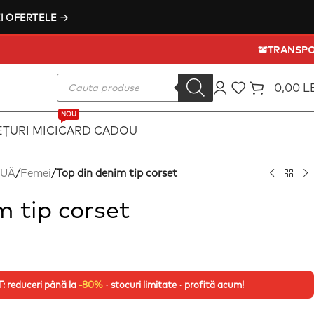
I OFERTELE →
0,00
L
NOU
ȚURI MICI
CARD CADOU
OUĂ
/
Femei
/
Top din denim tip corset
m tip corset
 reduceri până la
-80%
· stocuri limitate · profită acum!