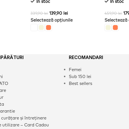
In stoc
In stoc
139,90
lei
17
339,90
lei
459,90
lei
Selectează opțiunile
Selectează 
MPĂRĂTURI
RECOMANDARI
Femei
mi
Sub 150 lei
CATO
Best sellers
rare
ur
ta
garantie
 curățare și întreținere
 utilizare – Card Cadou