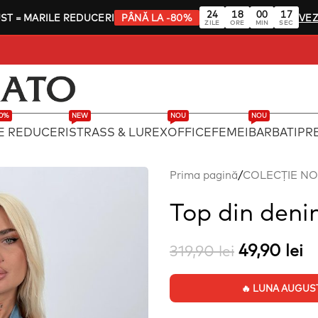
24
18
00
17
UST
= MARILE REDUCERI
PÂNĂ LA -80%
VEZ
ZILE
ORE
MIN
SEC
80%
NEW
NOU
NOU
E REDUCERI
STRASS & LUREX
OFFICE
FEMEI
BARBATI
PRE
Prima pagină
/
COLECȚIE N
Top din deni
49,90
lei
319,90
lei
🔥 LUNA AUGUST: