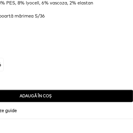
% PES, 8% lyocell, 6% vascoza, 2% elastan
poartă
mărimea
S/36
6
ADAUGĂ ÎN COȘ
ze guide