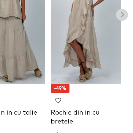
-49%
n in cu talie
Rochie din in cu
S
bretele