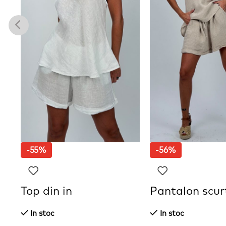
-55%
-56%
Top din in
Pantalon scurt
In stoc
In stoc