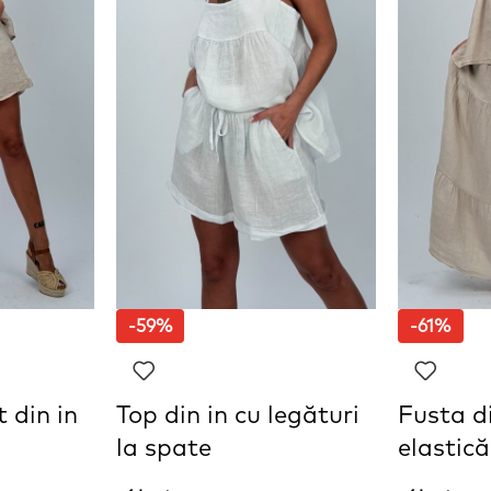
-59%
-61%
 din in
Top din in cu legături
Fusta di
la spate
elastică