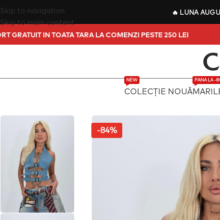
Skip to navigation
🔥
LUNA AUG
Skip to main content
TRANSPORT GRATUIT IN TOATA TARA LA COMENZI PESTE 250 LEI
NEW
PANA LA -
COLECȚIE NOUĂ
MARIL
-84%