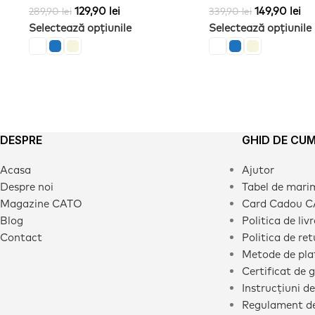
129,90
lei
149,90
lei
289,90
lei
339,90
lei
Selectează opțiunile
Selectează opțiunile
DESPRE
GHID DE CU
Acasa
Ajutor
Despre noi
Tabel de mari
Magazine CATO
Card Cadou 
Blog
Politica de liv
Contact
Politica de ret
Metode de pla
Certificat de 
Instrucțiuni de
Regulament de