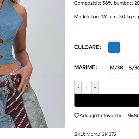
Compozitie: 56% bumbac, 28
Modelul are 162 cm, 50 kg
și
CULOARE
MARIME
M/38
S/3
-
+
Adauga la favorite
Si
SKU:
Marco 314372