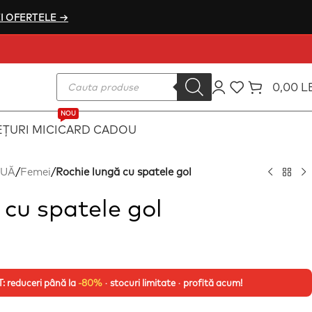
I OFERTELE →
0,00
L
NOU
ȚURI MICI
CARD CADOU
OUĂ
/
Femei
/
Rochie lungă cu spatele gol
 cu spatele gol
 reduceri până la
-80%
· stocuri limitate · profită acum!