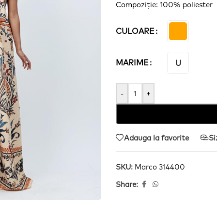
Compoziție
: 100% poliester
CULOARE
MARIME
U
-
+
Adauga la favorite
Si
SKU:
Marco 314400
Share: