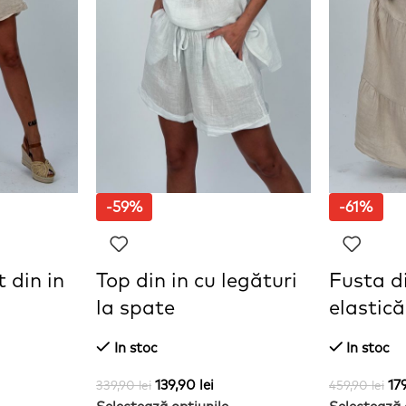
-59%
-61%
 din in
Top din in cu legături
Fusta di
la spate
elastică
In stoc
In stoc
139,90
lei
17
339,90
lei
459,90
lei