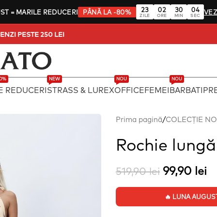
23
02
30
03
UST
= MARILE REDUCERI
PÂNĂ LA -80%
VEZ
ZILE
ORE
MIN
SEC
LA COMENZI PESTE 250 LEI
80%
NEW
NOU
NOU
E REDUCERI
STRASS & LUREX
OFFICE
FEMEI
BARBATI
PRE
Prima pagină
/
COLECȚIE N
Rochie lungă
99,90
lei
519,90
lei
🔥 LUNA AUGUST: