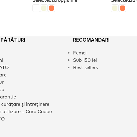
Selectează opțiunile
Selectează 
MPĂRĂTURI
RECOMANDARI
Femei
mi
Sub 150 lei
CATO
Best sellers
rare
ur
ta
garantie
 curățare și întreținere
 utilizare – Card Cadou
TO