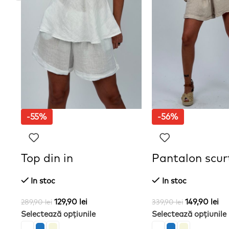
-55%
-56%
Top din in
Pantalon scurt
In stoc
In stoc
129,90
lei
149,90
lei
289,90
lei
339,90
lei
Selectează opțiunile
Selectează opțiunile