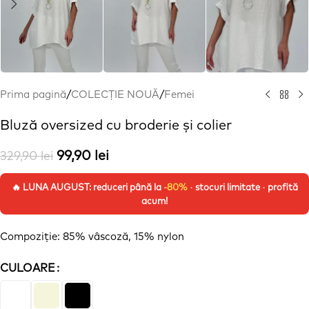
Prima pagină
/
COLECȚIE NOUĂ
/
Femei
Bluză oversized cu broderie și colier
99,90
lei
329,90
lei
🔥 LUNA AUGUST: reduceri până la
-80%
· stocuri limitate · profită
acum!
Compoziție
: 85%
vâscoză
, 15% nylon
CULOARE