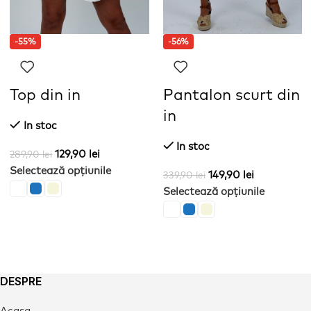
-55%
-56%
Top din in
Pantalon scurt din
in
In stoc
In stoc
129,90
lei
289,90
lei
Selectează opțiunile
149,90
lei
339,90
lei
Selectează opțiunile
DESPRE
Acasa