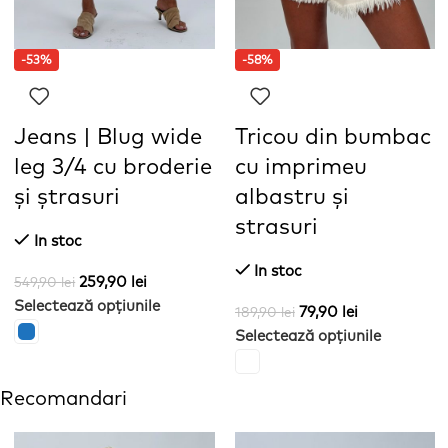
-53%
-58%
Jeans | Blug wide
Tricou din bumbac
leg 3/4 cu broderie
cu imprimeu
și ștrasuri
albastru și
strasuri
In stoc
In stoc
259,90
lei
549,90
lei
Selectează opțiunile
79,90
lei
189,90
lei
Selectează opțiunile
Recomandari