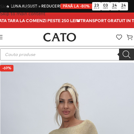
23
03
24
23
Skip to navigation
🔥
LUNA AUGUST
= REDUCERI
PÂNĂ LA -80%
ZILE
ORE
MIN
SEC
Skip to main content
OATA TARA LA COMENZI PESTE 250 LEI
TRANSPORT GRATUIT IN
-69%