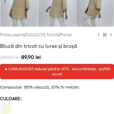
Prima pagină
/
COLECȚIE NOUĂ
/
Femei
Bluză din tricot cu lurex și broșă
89,90
lei
289,90
lei
🔥 LUNA AUGUST: reduceri până la
-80%
· stocuri limitate · profită
acum!
Compoziție
: 80%
vâscoză
, 20% fir metalic
CULOARE