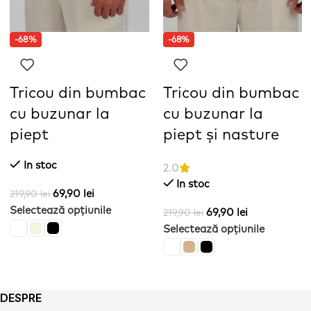
-68%
-68%
Tricou din bumbac
Tricou din bumbac
cu buzunar la
cu buzunar la
piept
piept și nasture
In stoc
2.0
In stoc
69,90
lei
219,90
lei
Selectează opțiunile
69,90
lei
219,90
lei
Selectează opțiunile
DESPRE