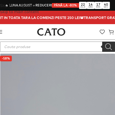
22
14
17
40
Skip to navigation
🔥
LUNA AUGUST
= REDUCERI
PÂNĂ LA -80%
ZILE
ORE
MIN
SEC
Skip to main content
IT IN TOATA TARA LA COMENZI PESTE 250 LEI
TRANSPORT GRA
-58%