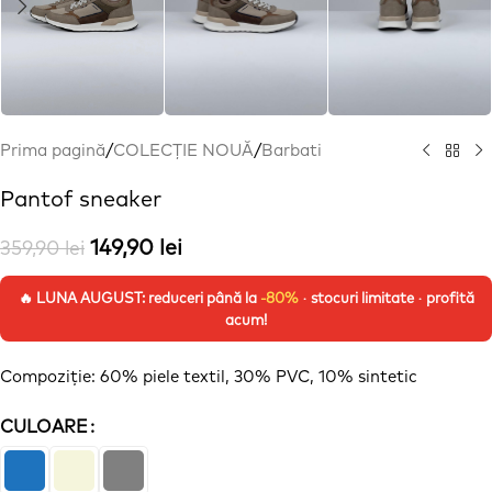
Prima pagină
/
COLECȚIE NOUĂ
/
Barbati
Pantof sneaker
149,90
lei
359,90
lei
🔥 LUNA AUGUST: reduceri până la
-80%
· stocuri limitate · profită
acum!
Compoziție
: 60% piele textil, 30% PVC, 10% sintetic
CULOARE