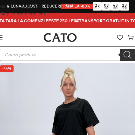
23
03
43
13
Skip to navigation
🔥
LUNA AUGUST
= REDUCERI
PÂNĂ LA -80%
ZILE
ORE
MIN
SEC
Skip to main content
ATA TARA LA COMENZI PESTE 250 LEI
TRANSPORT GRATUIT IN 
-44%