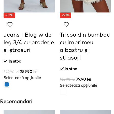
-53%
-58%
Jeans | Blug wide
Tricou din bumbac
leg 3/4 cu broderie
cu imprimeu
și ștrasuri
albastru și
strasuri
In stoc
In stoc
259,90
lei
549,90
lei
Selectează opțiunile
79,90
lei
189,90
lei
Selectează opțiunile
Recomandari