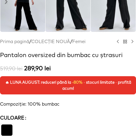
Prima pagină
/
COLECȚIE NOUĂ
/
Femei
Pantalon oversized din bumbac cu ștrasuri
289,90
lei
519,90
lei
🔥 LUNA AUGUST: reduceri până la
-80%
· stocuri limitate · profită
acum!
Compoziție
: 100% bumbac
CULOARE