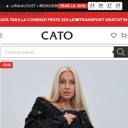
23
04
17
22
Skip to navigation
🔥
LUNA AUGUST
= REDUCERI
PÂNĂ LA -80%
ZILE
ORE
MIN
SEC
Skip to main content
 TOATA TARA LA COMENZI PESTE 250 LEI
TRANSPORT GRATUIT 
-54%