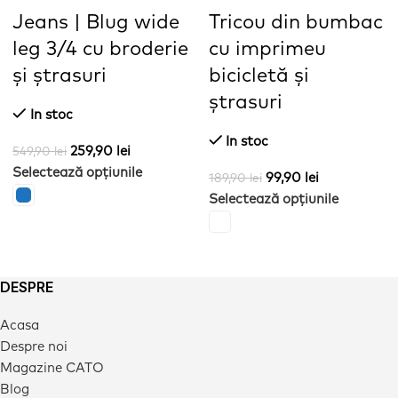
Jeans | Blug wide
Tricou din bumbac
leg 3/4 cu broderie
cu imprimeu
și ștrasuri
bicicletă și
ștrasuri
In stoc
In stoc
259,90
lei
549,90
lei
Selectează opțiunile
99,90
lei
189,90
lei
Selectează opțiunile
DESPRE
Acasa
Despre noi
Magazine CATO
Blog