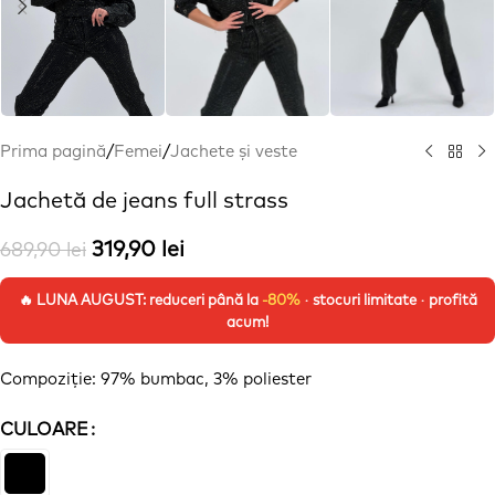
Prima pagină
/
Femei
/
Jachete și veste
Jachetă de jeans full strass
319,90
lei
689,90
lei
🔥 LUNA AUGUST: reduceri până la
-80%
· stocuri limitate · profită
acum!
Compoziție: 97% bumbac, 3% poliester
CULOARE