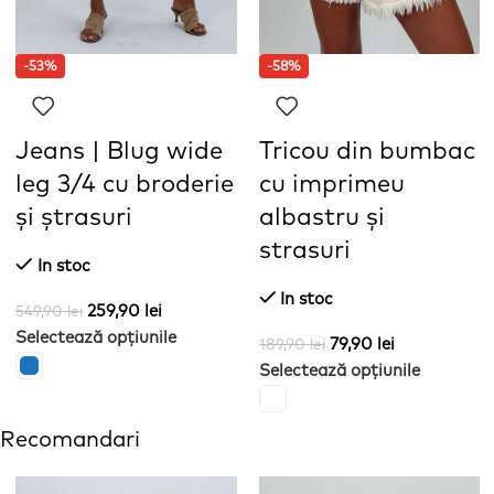
-53%
-58%
Jeans | Blug wide
Tricou din bumbac
leg 3/4 cu broderie
cu imprimeu
și ștrasuri
albastru și
strasuri
In stoc
In stoc
259,90
lei
549,90
lei
Selectează opțiunile
79,90
lei
189,90
lei
Selectează opțiunile
Recomandari