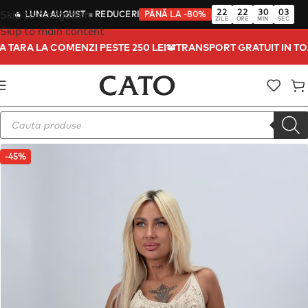
22
22
30
03
Skip to navigation
🔥
LUNA AUGUST
= REDUCERI
PÂNĂ LA -80%
ZILE
ORE
MIN
SEC
Skip to main content
TA TARA LA COMENZI PESTE 250 LEI
TRANSPORT GRATUIT IN T
-45%