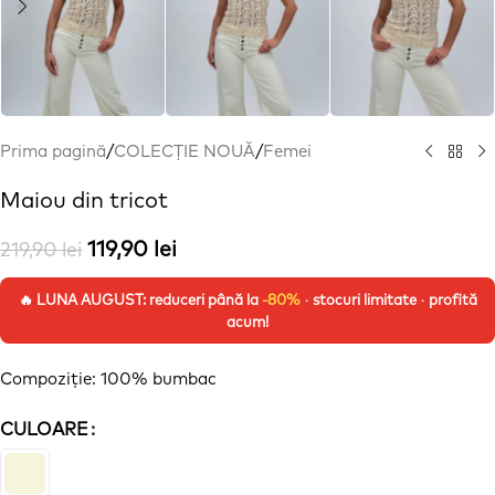
Prima pagină
/
COLECȚIE NOUĂ
/
Femei
Maiou din tricot
119,90
lei
219,90
lei
🔥 LUNA AUGUST: reduceri până la
-80%
· stocuri limitate · profită
acum!
Compoziție
: 100% bumbac
CULOARE