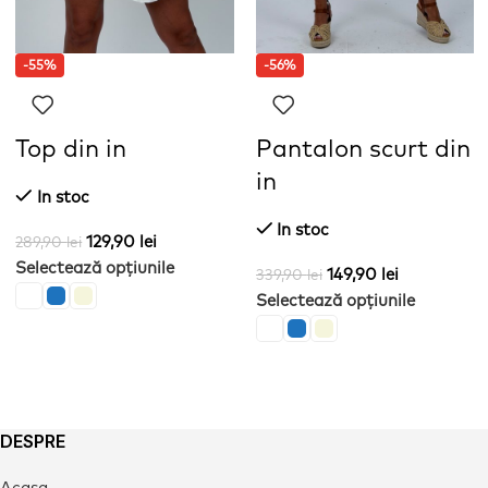
-55%
-56%
Top din in
Pantalon scurt din
in
In stoc
In stoc
129,90
lei
289,90
lei
Selectează opțiunile
149,90
lei
339,90
lei
Selectează opțiunile
DESPRE
Acasa