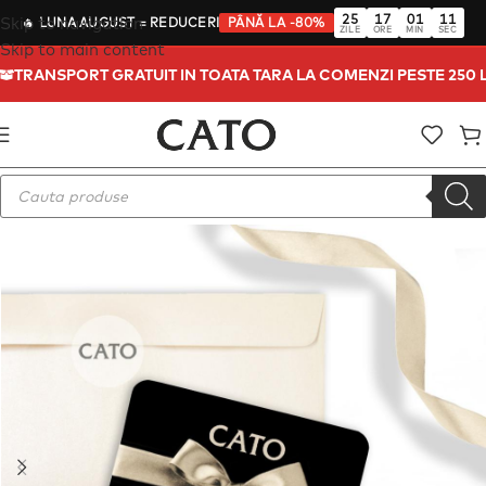
25
17
01
10
Skip to navigation
🔥
LUNA AUGUST
= REDUCERI
PÂNĂ LA -80%
ZILE
ORE
MIN
SEC
Skip to main content
TRANSPORT GRATUIT IN TOATA TARA LA COMENZI PESTE 250 LE