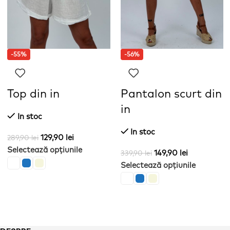
-55%
-56%
Top din in
Pantalon scurt din
in
In stoc
In stoc
129,90
lei
289,90
lei
Selectează opțiunile
149,90
lei
339,90
lei
Selectează opțiunile