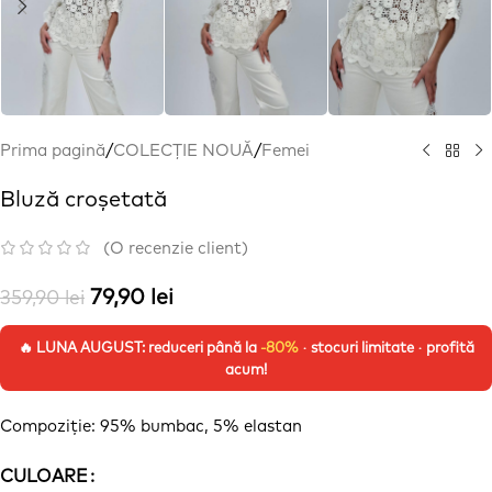
Prima pagină
/
COLECȚIE NOUĂ
/
Femei
Bluză croșetată
(O recenzie client)
79,90
lei
359,90
lei
🔥 LUNA AUGUST: reduceri până la
-80%
· stocuri limitate · profită
acum!
Compoziție
: 95% bumbac, 5% elastan
CULOARE