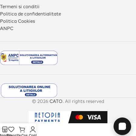
Termeni si conditii
Politica de confidentialitate
Politica Cookies
ANPC
© 2026
CATO
. All rights reserved
agazin
Favorite
Cos
Cont