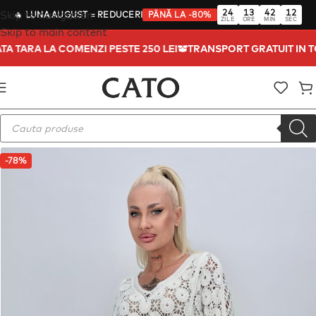
24
13
42
12
Skip to navigation
🔥
LUNA AUGUST
= REDUCERI
PÂNĂ LA -80%
ZILE
ORE
MIN
SEC
Skip to main content
ATA TARA LA COMENZI PESTE 250 LEI
TRANSPORT GRATUIT IN 
-78%